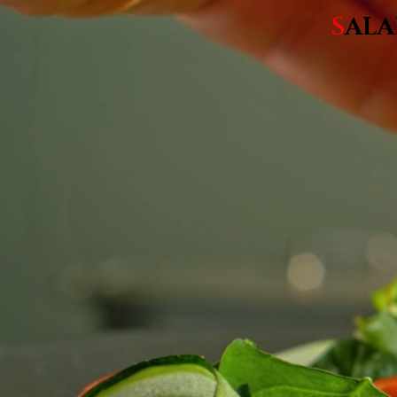
S
ALA