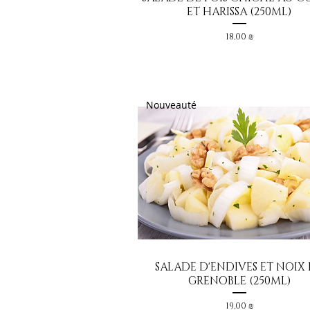
ET HARISSA (250ML)
Prix
18,00 ₪
Nouveauté
SALADE D'ENDIVES ET NOIX
Aperçu rapide
GRENOBLE (250ML)
Prix
19,00 ₪