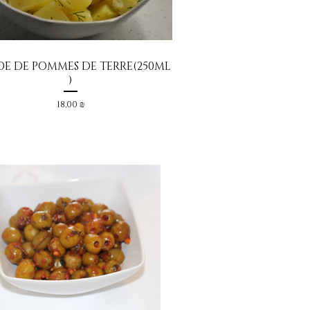
DE DE POMMES DE TERRE(250ML
Aperçu rapide
)
Prix
18,00 ₪