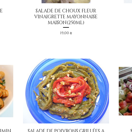
E
SALADE DE CHOUX FLEUR
Aperçu rapide
VINAIGRETTE MAYONNAISE
MAISON(250ML)
Prix
19,00 ₪
CUMIN
SALADE DE POIVRONS GRILLÉES A
Aperçu rapide