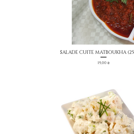
SALADE CUITE MATBOUKHA (25
Aperçu rapide
Prix
19,00 ₪