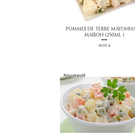
POMMES DE TERRE MAYONNA
Aperçu rapide
MAISON (250ML )
Prix
18,00 ₪
Nouveauté