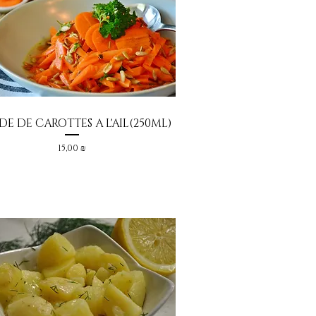
DE DE CAROTTES A L'AIL(250ML)
Aperçu rapide
Prix
15,00 ₪