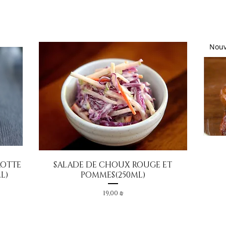
Nouv
ROTTE
SALADE DE CHOUX ROUGE ET
Aperçu rapide
L)
POMMES(250ML)
Prix
19,00 ₪