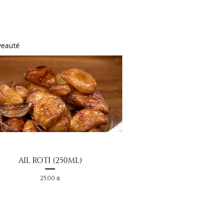
eauté
AIL ROTI (250ML)
Aperçu rapide
Prix
25,00 ₪