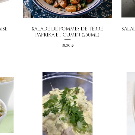
ISE
SALADE DE POMMES DE TERRE
SALA
Aperçu rapide
PAPRIKA ET CUMIN (250ML)
Prix
18,00 ₪