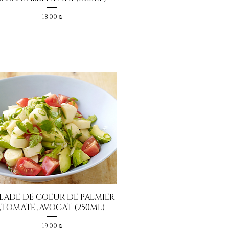
Prix
18,00 ₪
LADE DE COEUR DE PALMIER
Aperçu rapide
,TOMATE ,AVOCAT (250ML)
Prix
19,00 ₪