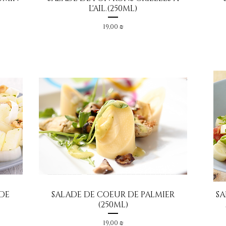
L'AIL.(250ML)
Prix
19,00 ₪
 DE
SALADE DE COEUR DE PALMIER
SA
Aperçu rapide
(250ML)
Prix
19,00 ₪