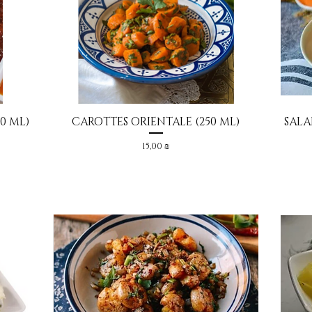
0 ML)
CAROTTES ORIENTALE (250 ML)
SALA
Aperçu rapide
Prix
15,00 ₪