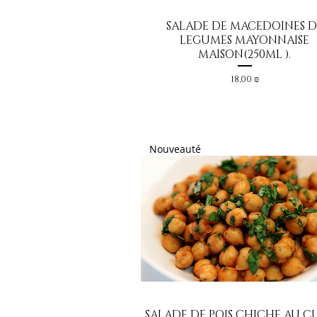
SALADE DE MACEDOINES D
Aperçu rapide
LEGUMES MAYONNAISE
MAISON(250ML ).
Prix
18,00 ₪
Nouveauté
SALADE DE POIS CHICHE AU 
Aperçu rapide