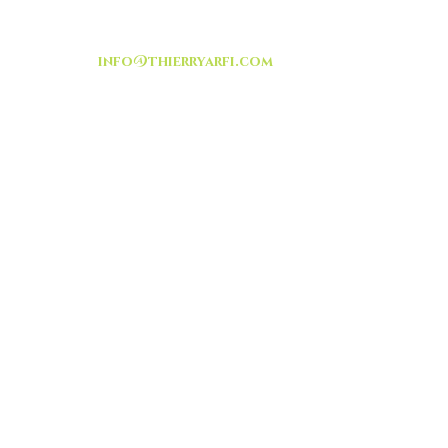
info@thierryarfi.com
INSCRIVEZ VOUS
-livraison -collecte a
l'auto-