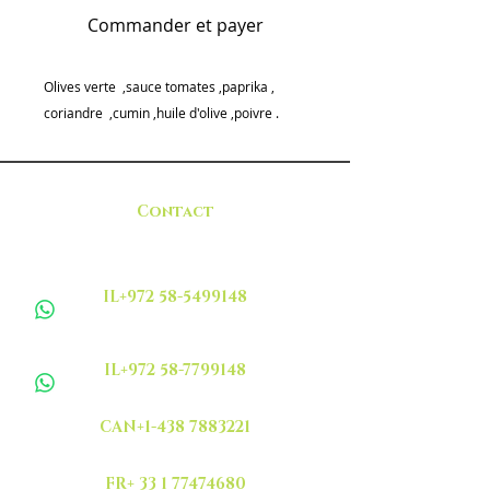
Commander et payer
Olives verte ,sauce tomates ,paprika ,
coriandre ,cumin ,huile d'olive ,poivre .
Contact
IL+972 58-5499148
IL+972 58-7799148
CAN+1-438 7883221
FR+ 33 1 77474680