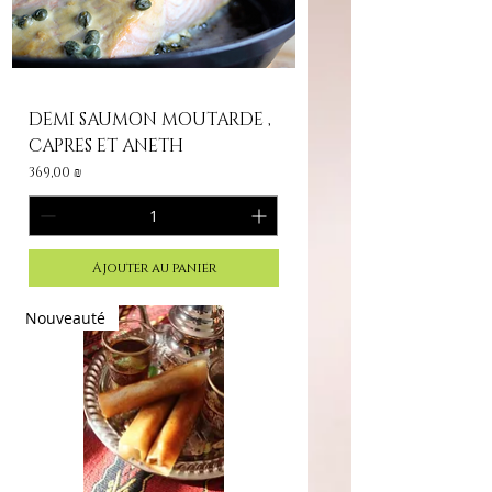
DEMI SAUMON MOUTARDE ,
CAPRES ET ANETH
Prix
369,00 ₪
Ajouter au panier
Nouveauté