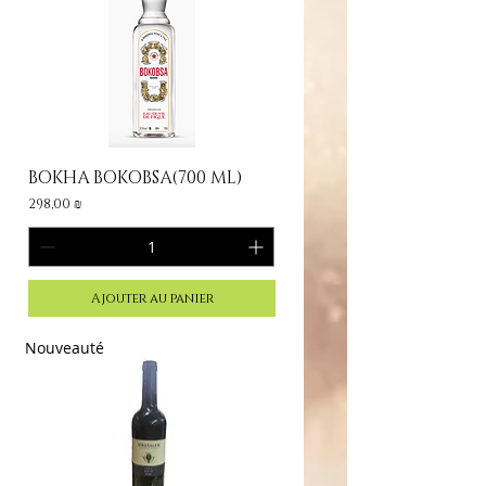
BOKHA BOKOBSA(700 ML)
Prix
298,00 ₪
Ajouter au panier
Nouveauté