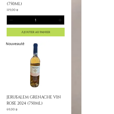
(750ML)
Prix
119,00 ₪
Ajouter au panier
Nouveauté
JERUSALEM GRENACHE VIN
ROSE 2024 (750ML)
Prix
69,00 ₪