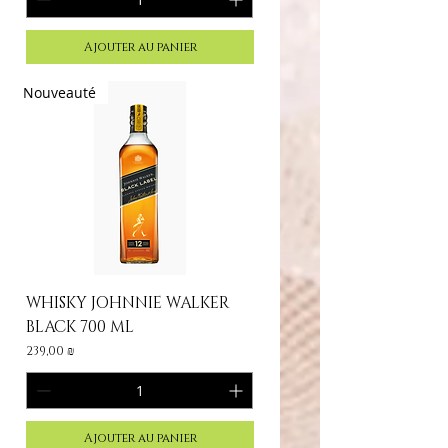
Ajouter au panier
Nouveauté
WHISKY JOHNNIE WALKER
BLACK 700 ML
Prix
239,00 ₪
Ajouter au panier