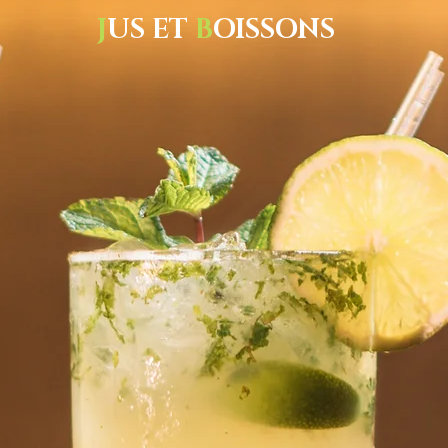
J
US ET
B
OISSONS