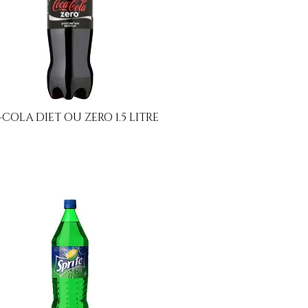
COLA DIET OU ZERO 1.5 LITRE
Aperçu rapide