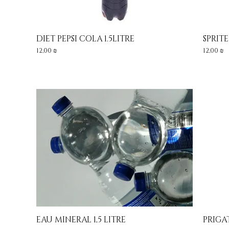
DIET PEPSI COLA 1.5LITRE
SPRITE
Aperçu rapide
Prix
Prix
12,00 ₪
12,00 ₪
EAU MINERAL 1,5 LITRE
PRIGAT
Aperçu rapide