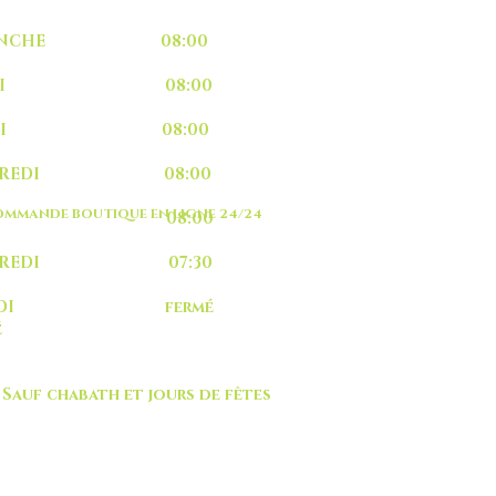
MANCHE 08:00
UNDI 08:00
ARDI 08:00
RCREDI 08:00
MMANDE BOUTIQUE EN LIGNE 24/24
EUDI 08:00
NDREDI 07:30
MEDI fermé
é
 chabath et jours de fêtes