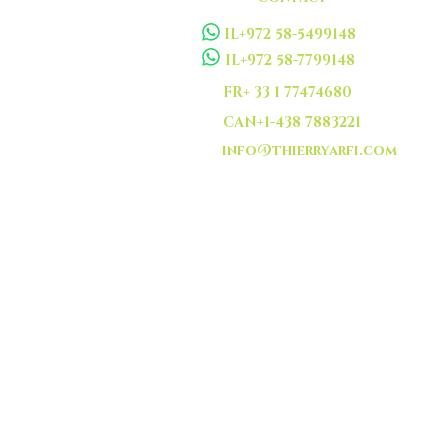
IL+972 58-5499148
IL+972 58-7799148
FR+ 33 1 77474680
CAN+1-438 7883221
info@thierryarfi.com