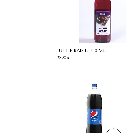
JUS DE RAISIN 750 ML
Aperçu rapide
Prix
35,00 ₪