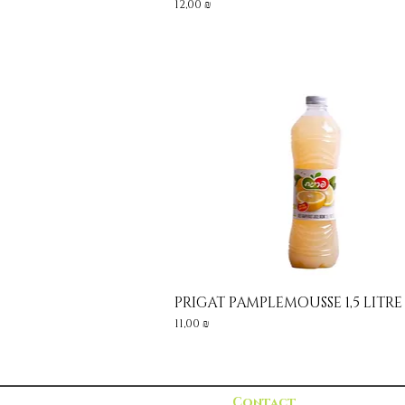
Prix
12,00 ₪
PRIGAT PAMPLEMOUSSE 1,5 LITRE
Aperçu rapide
Prix
11,00 ₪
Contact