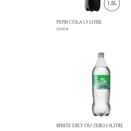
PEPSI COLA 1,5 LITRE
Aperçu rapide
Prix
12,00 ₪
SPRITE DIET OU ZERO 1.5LITRE
Aperçu rapide