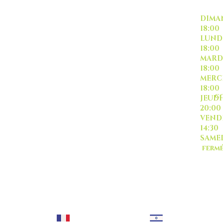
INSCRIVEZ VOUS
DI
18:00
L
18:00
M
18:00
ME
18:00
CO
J
20:00
-livraison -collecte a
VE
l'auto-
14:30
SA
ferm
Sauf
TOUT ISRAËL