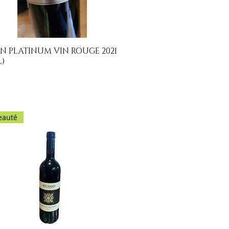
N PLATINUM VIN ROUGE 2021
Aperçu rapide
L)
eauté