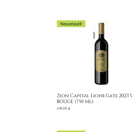
Nouveauté
Zion Capital Lions Gate 2023 
Aperçu rapide
ROUGE (750 ML)
Prix
118,00 ₪