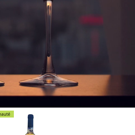
eauté