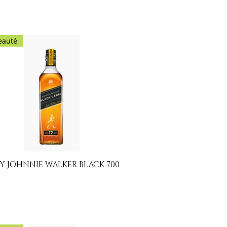
eauté
Y JOHNNIE WALKER BLACK 700
Aperçu rapide