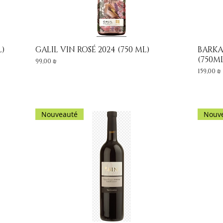
L)
GALIL VIN ROSÉ 2024 (750 ML)
BARKA
Aperçu rapide
(750M
Prix
99,00 ₪
Prix
159,00 ₪
Nouveauté
Nouv