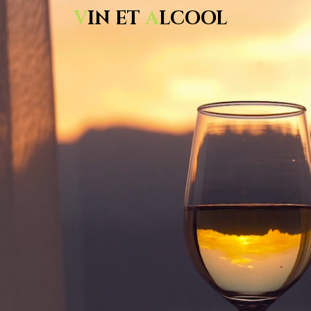
V
IN ET
A
LCOOL