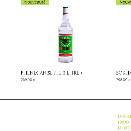
Nouveauté
Nouv
PHENIX ANISETTE (1 LITRE )
BOKHA
Aperçu rapide
Prix
Prix
269,00 ₪
298,00 ₪
INSCRIVEZ VOUS
DI
18:00
L