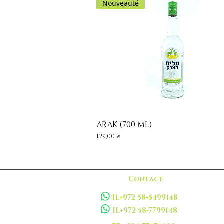
Nouveauté
ARAK (700 ML)
Aperçu rapide
Prix
129,00 ₪
Contact
IL+972 58-5499148
IL+972 58-7799148