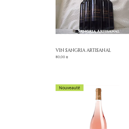
VIN SANGRIA ARTISANAL
Aperçu rapide
Prix
80,00 ₪
Nouveauté