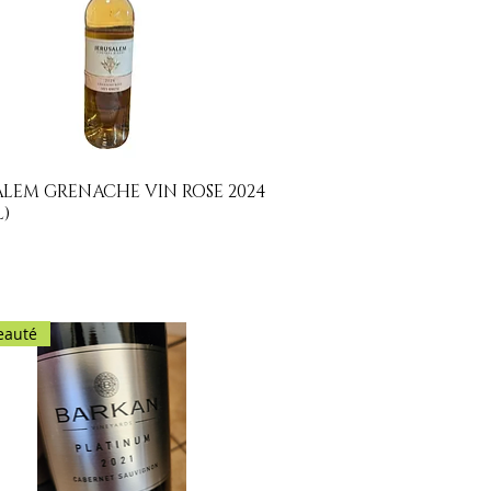
ALEM GRENACHE VIN ROSE 2024
Aperçu rapide
L)
eauté