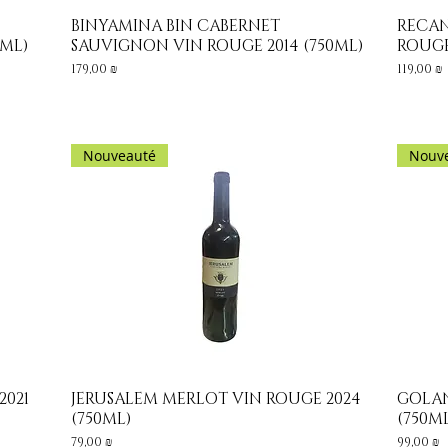
BINYAMINA BIN CABERNET
RECAN
Aperçu rapide
0ML)
SAUVIGNON VIN ROUGE 2014 (750ML)
ROUGE
Prix
Prix
179,00 ₪
119,00 ₪
Nouveauté
Nouv
2021
JERUSALEM MERLOT VIN ROUGE 2024
GOLAN
Aperçu rapide
(750ML)
(750M
Prix
Prix
79,00 ₪
99,00 ₪