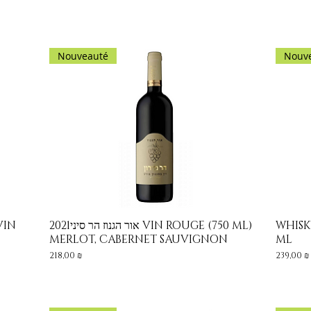
Nouveauté
Nouv
VIN
אור הגנוז הר סיני2021 VIN ROUGE (750 ML)
WHISK
Aperçu rapide
MERLOT, CABERNET SAUVIGNON
ML
Prix
Prix
218,00 ₪
239,00 ₪