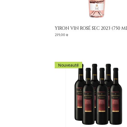
YIRON VIN ROSÉ SEC 2023 (750 M
Aperçu rapide
Prix
219,00 ₪
Nouveauté