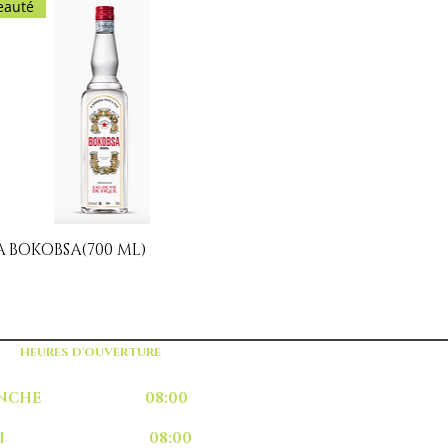
eauté
 BOKOBSA(700 ML)
Aperçu rapide
HEURES D'OUVERTURE
MANCHE 08:00
UNDI 08:00