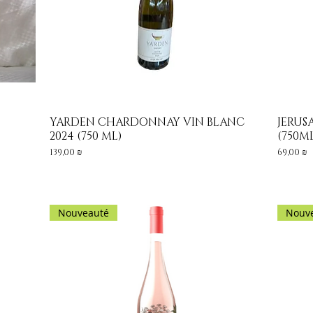
YARDEN CHARDONNAY VIN BLANC
JERUS
Aperçu rapide
2024 (750 ML)
(750M
Prix
Prix
139,00 ₪
69,00 ₪
Nouveauté
Nouv