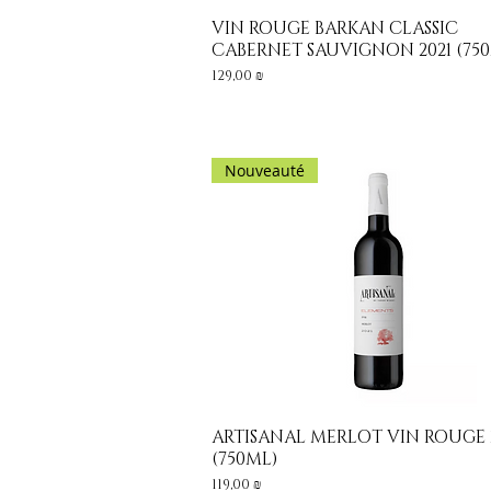
VIN ROUGE BARKAN CLASSIC
Aperçu rapide
CABERNET SAUVIGNON 2021 (75
Prix
129,00 ₪
Nouveauté
ARTISANAL MERLOT VIN ROUGE 
Aperçu rapide
(750ML)
Prix
119,00 ₪