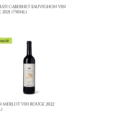
ATI CABERNET SAUVIGNON VIN
Aperçu rapide
 2021 (750ML)
eauté
 MERLOT VIN ROUGE 2022
Aperçu rapide
L)