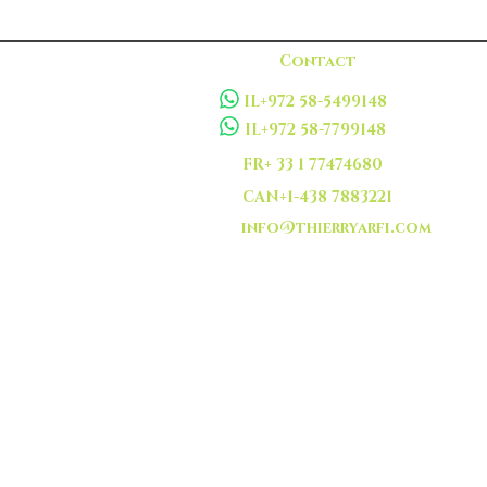
Contact
IL+972 58-5499148
IL+972 58-7799148
FR+ 33 1 77474680
CAN+1-438 7883221
info@thierryarfi.com