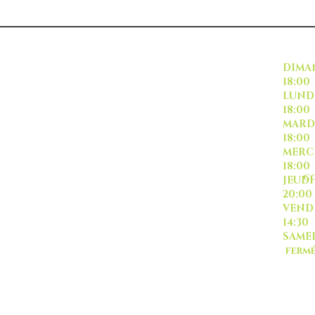
INSCRIVEZ VOUS
DI
18:00
L
18:00
M
18:00
ME
18:00
CO
J
20:00
-livraison -collecte a
VE
l'auto-
14:30
SA
ferm
Sauf