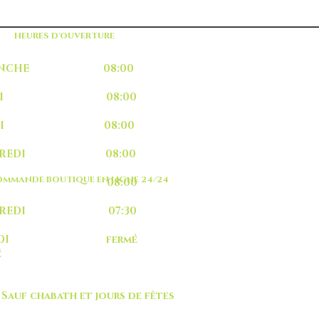
HEURES D'OUVERTURE
MANCHE 08:00
UNDI 08:00
ARDI 08:00
RCREDI 08:00
MMANDE BOUTIQUE EN LIGNE 24/24
EUDI 08:00
NDREDI 07:30
MEDI fermé
é
 chabath et jours de fêtes