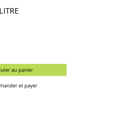
 LITRE
outer au panier
ander et payer