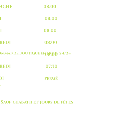
MANCHE 08:00
UNDI 08:00
ARDI 08:00
RCREDI 08:00
MMANDE BOUTIQUE EN LIGNE 24/24
EUDI 08:00
NDREDI 07:30
MEDI fermé
é
 chabath et jours de fêtes