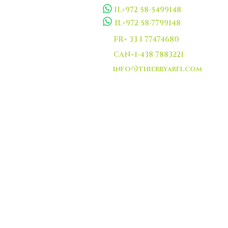
IL+972 58-5499148
IL+972 58-7799148
FR+ 33 1 77474680
CAN+1-438 7883221
info@thierryarfi.com