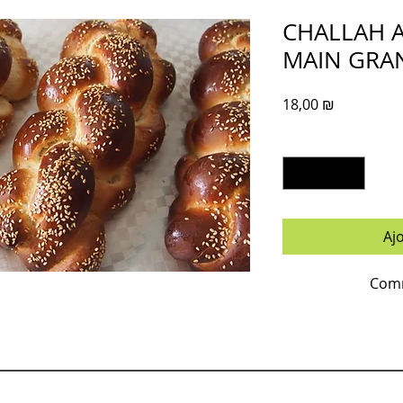
CHALLAH A
MAIN GRAN
Prix
18,00 ₪
Quantité
*
Aj
Comm
INSCRIVEZ VOUS