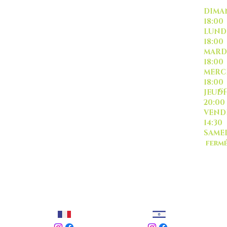
DI
18:00
L
18:00
M
18:00
ME
18:00
CO
J
20:00
-livraison -collecte a
VE
l'auto-
14:30
SA
ferm
Sauf
TOUT ISRAËL