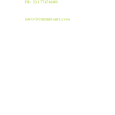
FR+ 33 1 77474680
info@thierryarfi.com
INSCRIVEZ VOUS
-livraison -collecte a
l'auto-