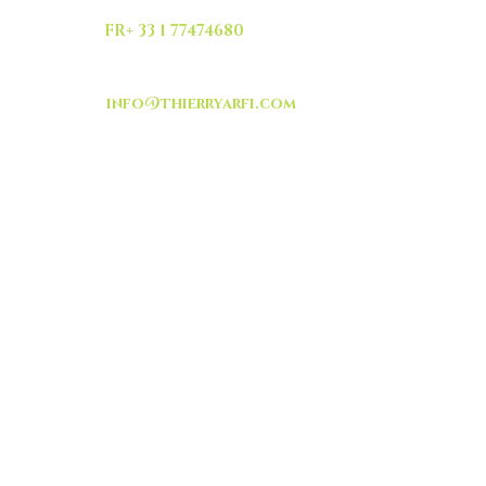
FR+ 33 1 77474680
info@thierryarfi.com
INSCRIVEZ VOUS
-livraison -collecte a