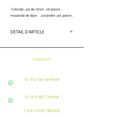
Colorabi , jus de citron , sel poivre ,
moutarde de dijon ,coriandre ,sel ,poivre .
DETAIL D'ARTICLE
Colorabi , vinaigrette française
,coriandre ,sel ,poivre .
Contact
IL+972 58-5499148
IL+972 58-7799148
CAN+1-438 7883221