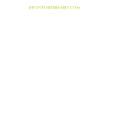
info@thierryarfi.com
INSCRIVEZ VOUS
-livraison -collecte a
l'auto-
TOUT ISRAËL
HEURES D'OUVERTURE