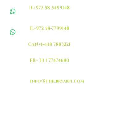
IL+972 58-5499148
IL+972 58-7799148
CAN+1-438 7883221
FR+ 33 1 77474680
info@thierryarfi.com
INSCRIVEZ VOUS