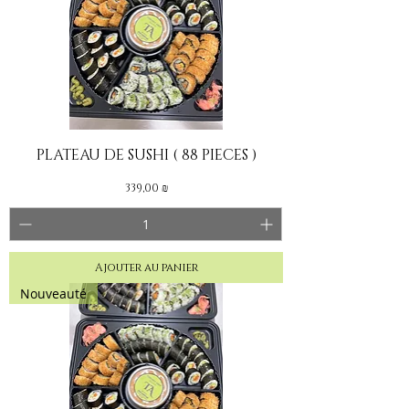
PLATEAU DE SUSHI ( 88 PIECES )
Prix
339,00 ₪
Ajouter au panier
Nouveauté