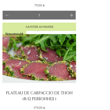
Prix
79,00 ₪
Ajouter au panier
Nouveauté
PLATEAU DE CARPACCIO DE THON
(8/12 PERSONNES )
Prix
179,00 ₪