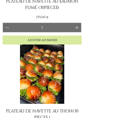
PLATEAU DE NAVETTE AU SAUMON
FUMÉ (30PIECES)
Prix
159,00 ₪
Ajouter au panier
PLATEAU DE NAVETTE AU THON(30
PIECES )