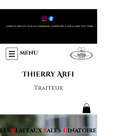
LIVRAISON GRATUITE POUR LES COMMANDES SUPÉRIEURES À 2000 ₪ DANS TOUT ISRAÊL
MENU
Thierry Arfi
Traiteur
LES
P
LATEAUX
S
ALÉS-
D
INATOIRE