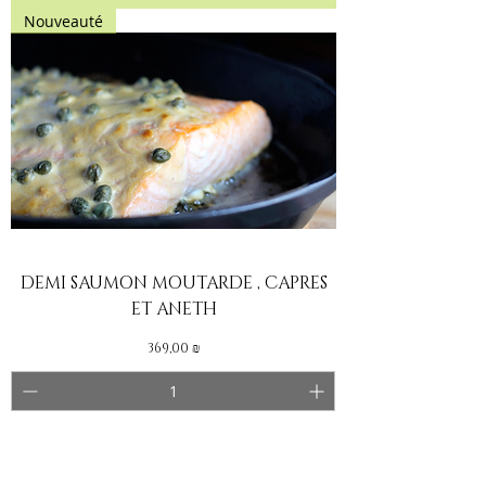
Nouveauté
DEMI SAUMON MOUTARDE , CAPRES
ET ANETH
Prix
369,00 ₪
Ajouter au panier