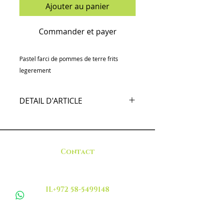
Ajouter au panier
Commander et payer
Pastel farci de pommes de terre frits
legerement
DETAIL D'ARTICLE
Pastel farci de viande de boeuf frits
legerement épicé
Contact
IL+972 58-5499148