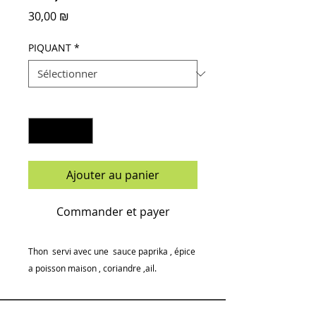
Prix
30,00 ₪
PIQUANT
*
Quantité
*
Ajouter au panier
Commander et payer
Thon servi avec une sauce paprika , épice
a poisson maison , coriandre ,ail.