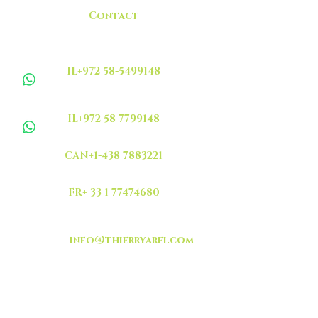
Contact
IL+972 58-5499148
IL+972 58-7799148
CAN+1-438 7883221
FR+ 33 1 77474680
info@thierryarfi.com
INSCRIVEZ VOUS