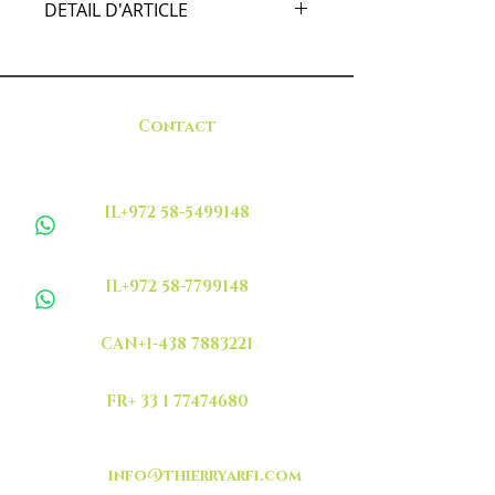
DETAIL D'ARTICLE
Poulet délicieusement cuit en
tajine avec olives et citrons confits
maison.
Contact
IL+972 58-5499148
IL+972 58-7799148
CAN+1-438 7883221
FR+ 33 1 77474680
info@thierryarfi.com