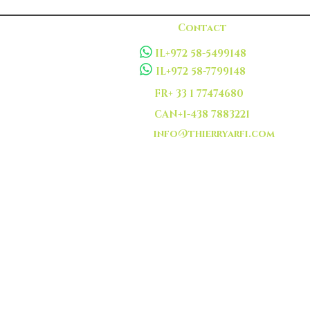
Contact
IL+972 58-5499148
IL+972 58-7799148
FR+ 33 1 77474680
CAN+1-438 7883221
info@thierryarfi.com