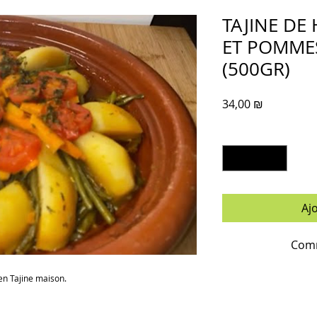
TAJINE DE
ET POMMES
(500GR)
Prix
34,00 ₪
Quantité
*
Aj
Comm
en Tajine maison.