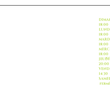
INSCRIVEZ VOUS
DI
18:00
L
18:00
M
18:00
ME
18:00
CO
J
20:00
-livraison -collecte a
VE
l'auto-
14:30
SA
ferm
Sauf