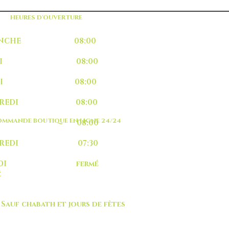
HEURES D'OUVERTURE
MANCHE 08:00
UNDI 08:00
ARDI 08:00
RCREDI 08:00
MMANDE BOUTIQUE EN LIGNE 24/24
EUDI 08:00
NDREDI 07:30
MEDI fermé
é
 chabath et jours de fêtes