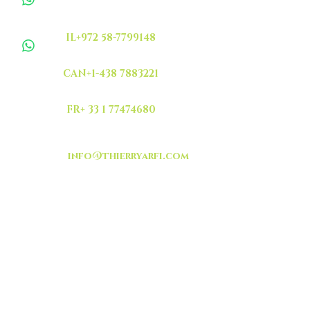
IL+972 58-7799148
CAN+1-438 7883221
FR+ 33 1 77474680
info@thierryarfi.com
INSCRIVEZ VOUS