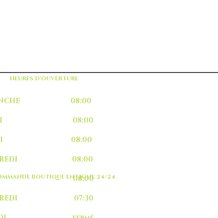
HEURES D'OUVERTURE
MANCHE 08:00
UNDI 08:00
ARDI 08:00
RCREDI 08:00
MMANDE BOUTIQUE EN LIGNE 24/24
EUDI 08:00
NDREDI 07:30
MEDI fermé