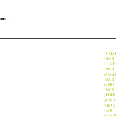
fumoirs
INSCRIVEZ VOUS
DI
18:00
L
18:00
M
18:00
ME
18:00
CO
J
20:00
-livraison -collecte a
VE
l'auto-
14:30
SA