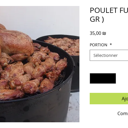
POULET FU
GR )
Prix
35,00 ₪
PORTION
*
Sélectionner
Quantité
*
Aj
Comm