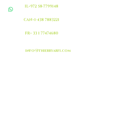
IL+972 58-7799148
CAN+1-438 7883221
FR+ 33 1 77474680
info@thierryarfi.com
INSCRIVEZ VOUS