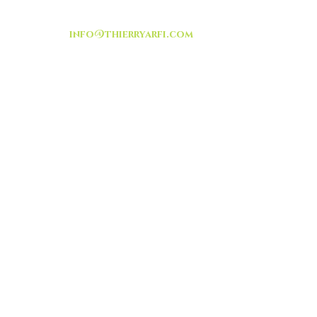
info@thierryarfi.com
INSCRIVEZ VOUS
-livraison -collecte a
l'auto-
TOUT ISRAËL