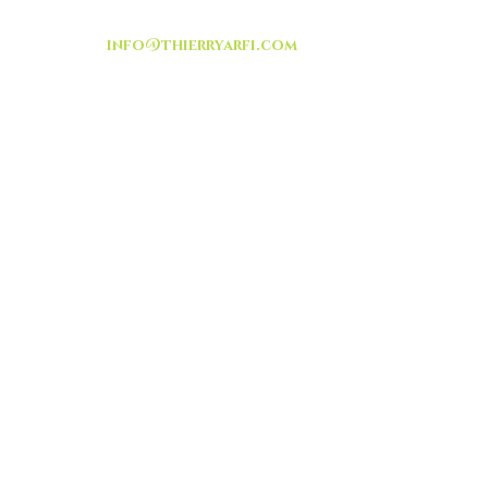
info@thierryarfi.com
INSCRIVEZ VOUS
-livraison -collecte a
l'auto-
TOUT ISRAËL