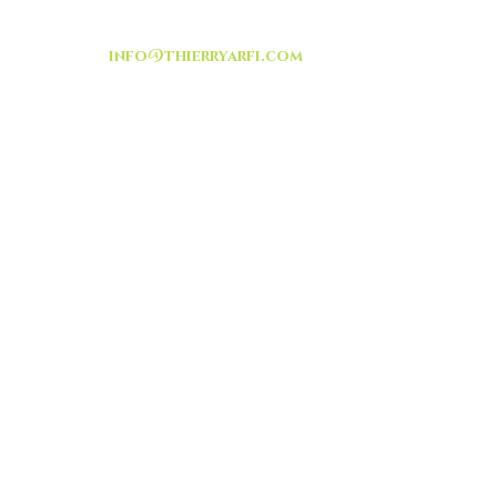
info@thierryarfi.com
INSCRIVEZ VOUS
-livraison -collecte a
l'auto-
TOUT ISRAËL