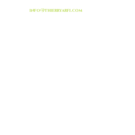
info@thierryarfi.com
INSCRIVEZ VOUS
-livraison -collecte a
l'auto-
TOUT ISRAËL