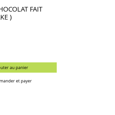
HOCOLAT FAIT
KE )
outer au panier
ander et payer