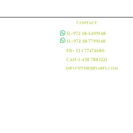
Contact
IL+972 58-5499148
IL+972 58-7799148
FR+ 33 1 77474680
CAN+1-438 7883221
info@thierryarfi.com