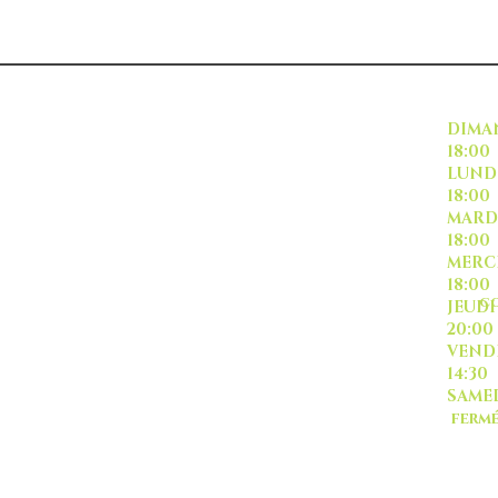
INSCRIVEZ VOUS
DI
18:00
L
18:00
M
18:00
ME
18:00
CO
J
20:00
-livraison -collecte a
VE
l'auto-
14:30
SA
ferm
Sauf