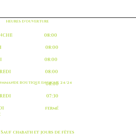
HEURES D'OUVERTURE
MANCHE 08:00
UNDI 08:00
ARDI 08:00
RCREDI 08:00
MMANDE BOUTIQUE EN LIGNE 24/24
EUDI 08:00
NDREDI 07:30
MEDI fermé
é
 chabath et jours de fêtes