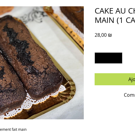
CAKE AU C
MAIN (1 CA
Prix
28,00 ₪
Quantité
*
Aj
Comm
rement fait main