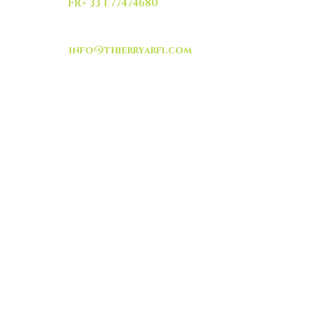
FR+ 33 1 77474680
info@thierryarfi.com
INSCRIVEZ VOUS
-livraison -collecte a
l'auto-