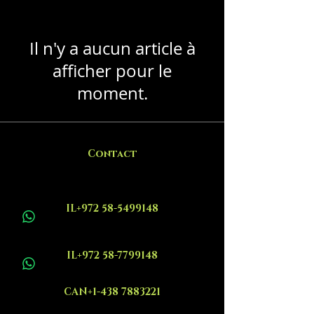
Il n'y a aucun article à
afficher pour le
moment.
Contact
IL+972 58-5499148
IL+972 58-7799148
CAN+1-438 7883221