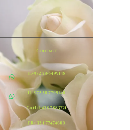
Contact
IL+972 58-5499148
IL+972 58-7799148
CAN+1-438 7883221
FR+ 33 1 77474680