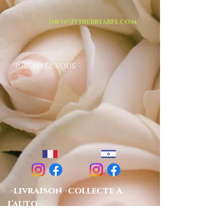
info@thierryarfi.com
INSCRIVEZ VOUS
-livraison -collecte a
l'auto-
TOUT ISRAËL