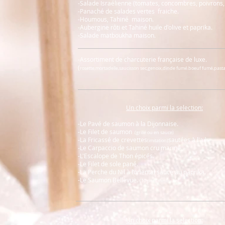
-Salade Israélienne (tomates, concombres, poivrons,
-Panaché de salades vertes fraiche.
-Houmous, Tahiné maison.
-Aubergine rôti et Tahiné huile d'olive et paprika.
-Salade matboukha maison.
-Assortiment de charcuterie française de luxe.
(
rosette,mortadelle,saucisson sec,genoix,dinde fumé.boeuf fumé,pastami
Un choix parmi la selection:
-Le Pavé de saumon à la Dijonnaise.
-Le Filet de saumon
.(grillé ou en sauce)
-La Fricassé de crevettes
sautées à l'ail.
(imitation)
-Le Carpaccio de saumon cru mariné
-L'Escalope de Thon épicés.
-Le Filet de sole pané.
-La Perche du Nil à l’oriental sauce au paprika.
-Le Saumon Bellevue.
(10 pers minimum)
Un
choix parmi la selection: