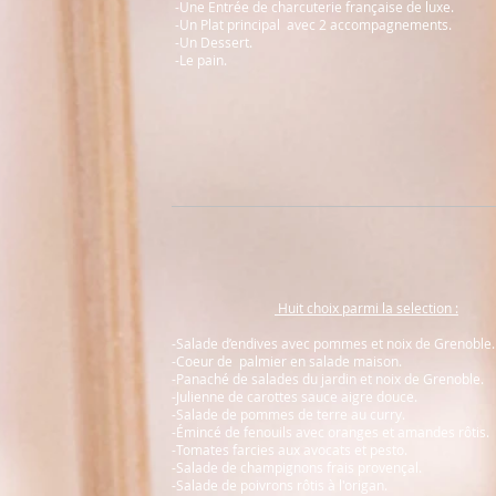
-Une Entrée de charcuterie française de luxe.
-Un Plat principal avec 2 accompagnements.
-Un Dessert.
-Le pain.
Huit choix parmi la selection :
-Salade d’endives avec pommes et noix de Grenoble.
-Coeur de palmier en salade maison.
-Panaché de salades du jardin et noix de Grenoble.
-Julienne de carottes sauce aigre douce.
-Salade de pommes de terre au curry.
-Émincé de fenouils avec oranges et amandes rôtis.
-Tomates farcies aux avocats et pesto.
-Salade de champignons frais provençal.
-Salade de poivrons rôtis à l'origan.