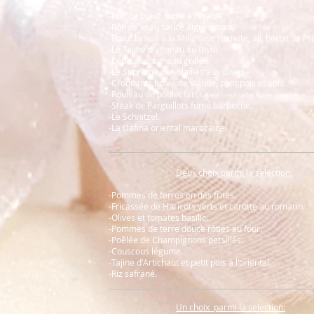
-Rôti de bœuf fumé à l'érable.
-Rôti de veau sauce aigre douce.
-Bœuf braisé à la Milanaise (tomate, ail, herbe de P
-Le Tajine d'agneau au thym.
-L'épaule d'agneau grillée.
-Le Suprême de volailles aux olives.
-Croquants boule de viande, petit pois et anis.
-Rouleau de poulet farci.
(farce boeuf haché, épices, pistache)
-Steak de Parguillots fumé barbecue.
-Le Schnitzel.
-La Dafina oriental marocaine.
Deux choix parmi la selection:
-Pommes de terres en dés frites.
-Fricassée de Haricots verts et carotte au romarin.
-Olives et tomates basilic.
-Pommes de terre douce rôties au four.
-Poêlée de Champignons persillés.
-Couscous légume.
-Tajine d'Artichaut et petit pois à l'oriental.
-Riz safrané.
Un choix
parmi la selection: