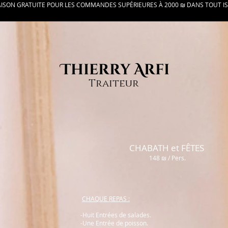
AISON GRATUITE POUR LES COMMANDES SUPÉRIEURES À 2000 ₪ DANS TOUT I
Thierry Arfi
Traiteur
CHABATH et FÊTES
148 ₪ / Pers.
CHAQUE REPAS :
-Huit Entrées de salades.
-Une Entrée de poisson.