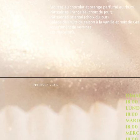
-Mousse au chocolat et orange parfumé au rhum.
-Pâtisseries Française (choix du jour).
-Pâtisseries oriental (choix du jour) .
-Salade de Fruits de saison à la vanille et noix de Gr
-Assortiment de verrines.
-Les macarons.
INSCRIVEZ VOUS
DI
18:00
L
18:00
M
18:00
ME
18:00