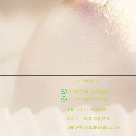
Contact
IL+972 58-5499148
IL+972 58-7799148
FR+ 33 1 77474680
CAN+1-438 7883221
info@thierryarfi.com