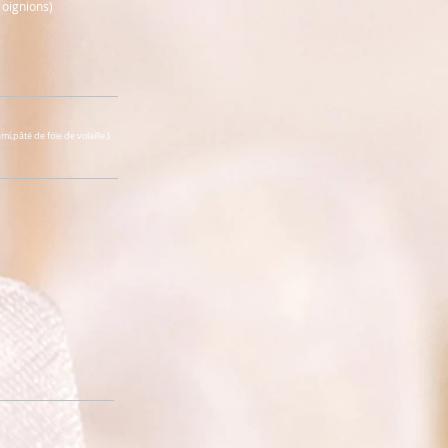
 oignions)
,pâté de foie de volaille.)