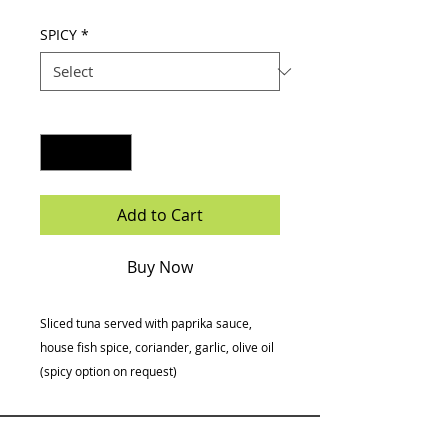
SPICY
*
Quantity
*
Add to Cart
Buy Now
Sliced tuna served with paprika sauce,
house fish spice, coriander, garlic, olive oil
(spicy option on request)