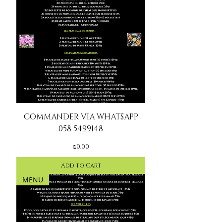
COMMANDER VIA WHATSAPP
058 5499148
Price
₪0.00
Add to Cart
MENU