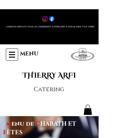
LIVRAISON GRATUITE POUR LES COMMANDES SUPÉRIEURES À 2000 ₪ DANS TOUT ISRAÊL
MENU
THIERRY ARFI
Catering
m
enu de
C
HABATH ET
F
ÈTES