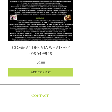
COMMANDER VIA WHATSAPP
058 5499148
Price
₪0.00
Add to Cart
Contact