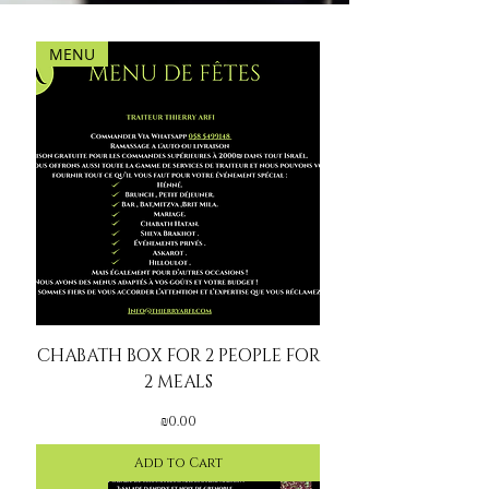
MENU
CHABATH BOX FOR 2 PEOPLE FOR
2 MEALS
Price
₪0.00
Add to Cart