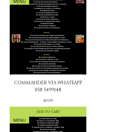
MENU
COMMANDER VIA WHATSAPP
058 5499148
Price
₪0.00
Add to Cart
MENU