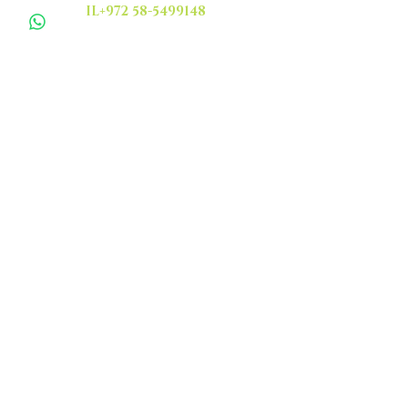
IL+972 58-5499148
IL+972 58-7799148
CAN+1-438 7883221
FR+ 33 1 77474680
info@thierryarfi.com
INSCRIVEZ VOUS