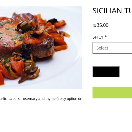
SICILIAN T
Price
₪35.00
SPICY
*
Select
Quantity
*
garlic, capers, rosemary and thyme (spicy option on