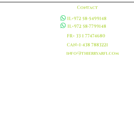
Contact
IL+972 58-5499148
IL+972 58-7799148
FR+ 33 1 77474680
CAN+1-438 7883221
info@thierryarfi.com