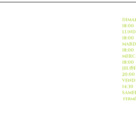
INSCRIVEZ VOUS
DI
18:00
L
18:00
M
18:00
ME
18:00
CO
J
20:00
-livraison -collecte a
VE
l'auto-
14:30
SA
ferm
Sauf
TOUT ISRAËL