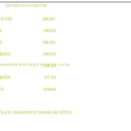
HEURES D'OUVERTURE
MANCHE 08:00
UNDI 08:00
ARDI 08:00
RCREDI 08:00
MMANDE BOUTIQUE EN LIGNE 24/24
EUDI 08:00
NDREDI 07:30
MEDI fermé
é
 chabath et jours de fêtes