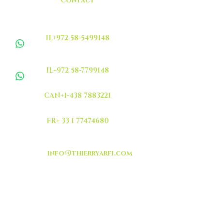
Contact
IL+972 58-5499148
IL+972 58-7799148
CAN+1-438 7883221
FR+ 33 1 77474680
info@thierryarfi.com
INSCRIVEZ VOUS