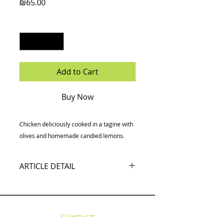
Price
₪65.00
Quantity
*
Add to Cart
Buy Now
Chicken deliciously cooked in a tagine with
olives and homemade candied lemons.
ARTICLE DETAIL
Poulet délicieusement cuit en
tajine avec olives et citrons confits
maison.