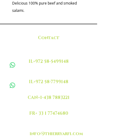
Delicious 100% pure beef and smoked
salami.
Contact
IL+972 58-5499148
IL+972 58-7799148
CAN+1-438 7883221
FR+ 33 1 77474680
info@thierryarfi.com