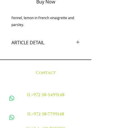
Buy Now
Fennel, lemon in French vinaigrette and
parsley.
ARTICLE DETAIL
Fenouil ,citron en vinaigrette
française et persil .
Contact
IL+972 58-5499148
IL+972 58-7799148