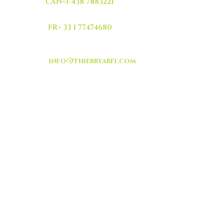
CAN+1-438 7883221
FR+ 33 1 77474680
info@thierryarfi.com
INSCRIVEZ VOUS