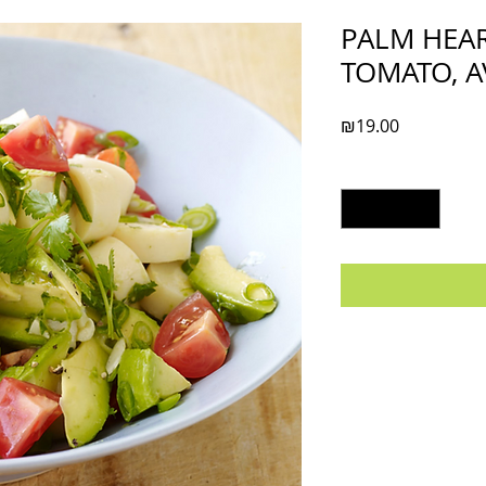
PALM HEAR
TOMATO, A
Price
₪19.00
Quantity
*