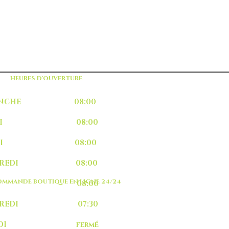
HEURES D'OUVERTURE
MANCHE 08:00
UNDI 08:00
ARDI 08:00
RCREDI 08:00
MMANDE BOUTIQUE EN LIGNE 24/24
EUDI 08:00
NDREDI 07:30
MEDI fermé