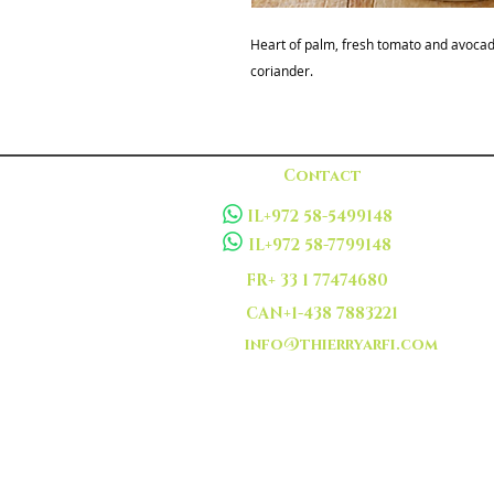
Heart of palm, fresh tomato and avocado 
coriander.
Contact
IL+972 58-5499148
IL+972 58-7799148
FR+ 33 1 77474680
CAN+1-438 7883221
info@thierryarfi.com