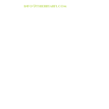
info@thierryarfi.com
INSCRIVEZ VOUS
-livraison -collecte a
l'auto-
TOUT ISRAËL
HEURES D'OUVERTURE