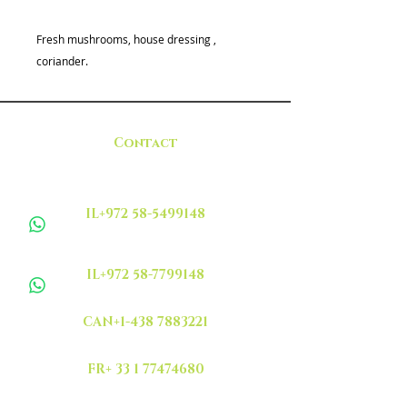
Fresh mushrooms, house dressing ,
coriander.
Contact
IL+972 58-5499148
IL+972 58-7799148
CAN+1-438 7883221
FR+ 33 1 77474680