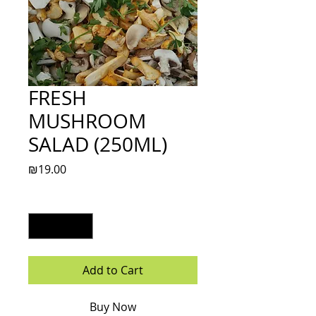
FRESH
MUSHROOM
SALAD (250ML)
Price
₪19.00
Quantity
*
Add to Cart
Buy Now