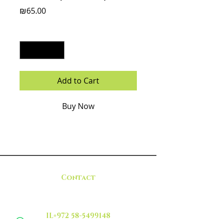
Price
₪65.00
Quantity
*
Add to Cart
Buy Now
Contact
IL+972 58-5499148