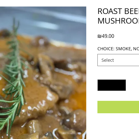
ROAST BEE
MUSHROOM
Price
₪49.00
CHOICE: SMOKE, N
Select
Quantity
*