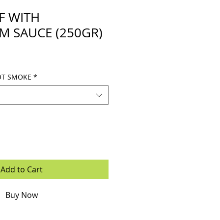
F WITH
 SAUCE (250GR)
OT SMOKE
*
Add to Cart
Buy Now