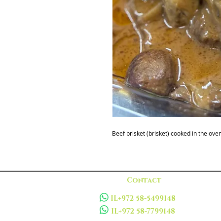
Beef brisket (brisket) cooked in the o
Contact
IL+972 58-5499148
IL+972 58-7799148