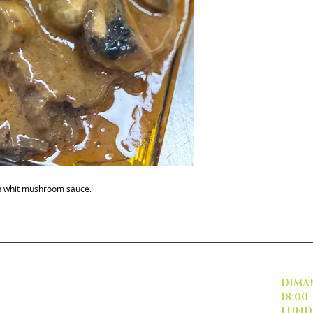
ven whit mushroom sauce.
INSCRIVEZ VOUS
DI
18:00
L