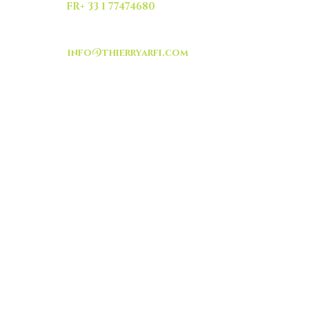
FR+ 33 1 77474680
info@thierryarfi.com
INSCRIVEZ VOUS
-livraison -collecte a
l'auto-