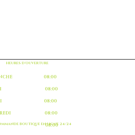
HEURES D'OUVERTURE
MANCHE 08:00
UNDI 08:00
ARDI 08:00
RCREDI 08:00
MMANDE BOUTIQUE EN LIGNE 24/24
EUDI 08:00