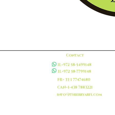
Contact
IL+972 58-5499148
IL+972 58-7799148
FR+ 33 1 77474680
CAN+1-438 7883221
info@thierryarfi.com