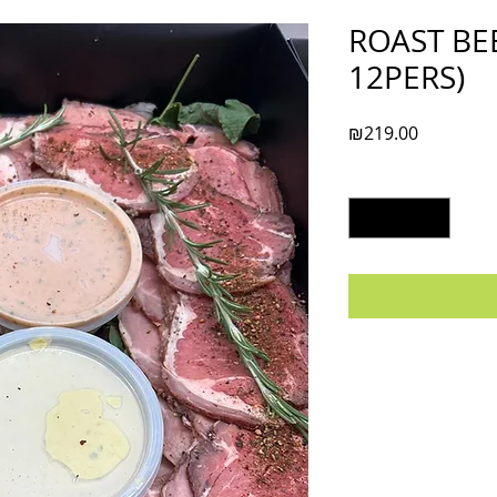
ROAST BEE
12PERS)
Price
₪219.00
Quantity
*