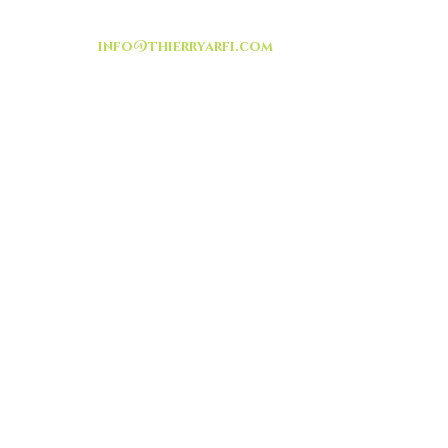
info@thierryarfi.com
INSCRIVEZ VOUS
-livraison -collecte a
l'auto-
TOUT ISRAËL