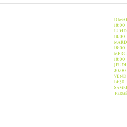
INSCRIVEZ VOUS
DI
18:00
L
18:00
M
18:00
ME
18:00
CO
J
20:00
-livraison -collecte a
VE
l'auto-
14:30
SA
ferm
Sauf
TOUT ISRAËL