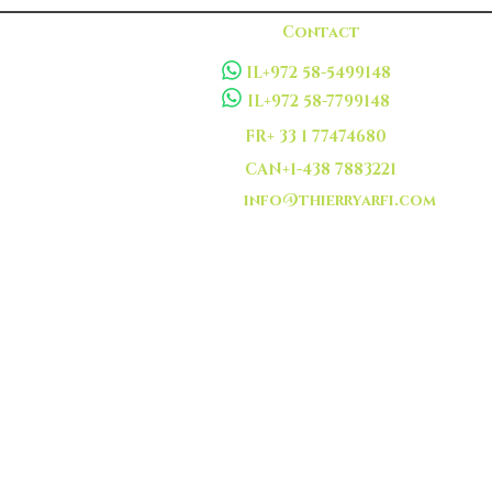
Contact
IL+972 58-5499148
IL+972 58-7799148
FR+ 33 1 77474680
CAN+1-438 7883221
info@thierryarfi.com