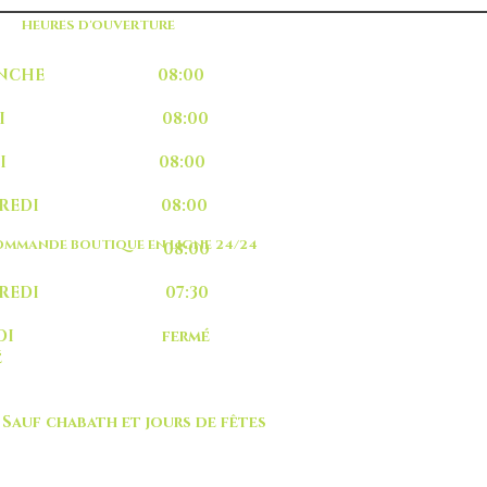
HEURES D'OUVERTURE
MANCHE 08:00
UNDI 08:00
ARDI 08:00
RCREDI 08:00
MMANDE BOUTIQUE EN LIGNE 24/24
EUDI 08:00
NDREDI 07:30
MEDI fermé
é
 chabath et jours de fêtes