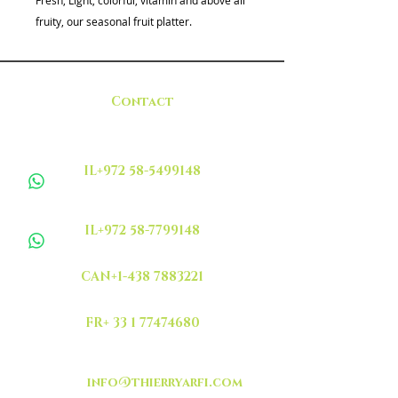
Fresh, Light, colorful, vitamin and above all
fruity, our seasonal fruit platter.
Contact
IL+972 58-5499148
IL+972 58-7799148
CAN+1-438 7883221
FR+ 33 1 77474680
info@thierryarfi.com