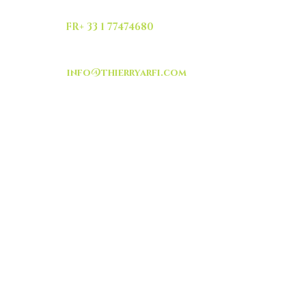
FR+ 33 1 77474680
info@thierryarfi.com
INSCRIVEZ VOUS
-livraison -collecte a