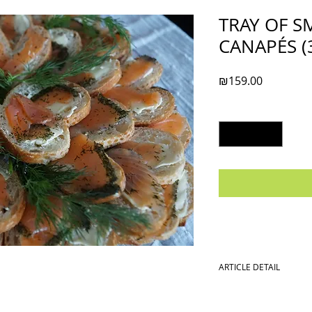
TRAY OF 
CANAPÉS (
Price
₪159.00
Quantity
*
ARTICLE DETAIL
Canapes with artis