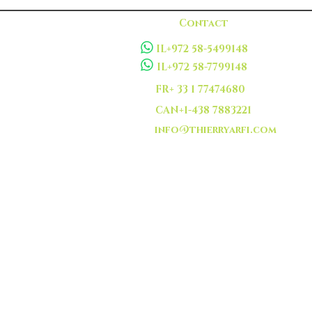
Contact
IL+972 58-5499148
IL+972 58-7799148
FR+ 33 1 77474680
CAN+1-438 7883221
info@thierryarfi.com