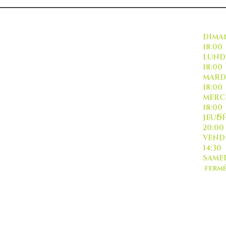
INSCRIVEZ VOUS
DI
18:00
L
18:00
M
18:00
ME
18:00
CO
J
20:00
-livraison -collecte a
VE
l'auto-
14:30
SA
ferm
Sauf
TOUT ISRAËL