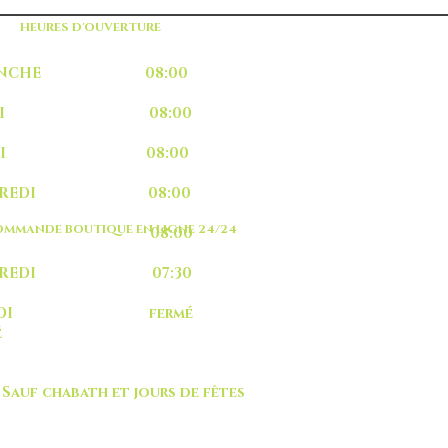
HEURES D'OUVERTURE
MANCHE 08:00
UNDI 08:00
ARDI 08:00
RCREDI 08:00
MMANDE BOUTIQUE EN LIGNE 24/24
EUDI 08:00
NDREDI 07:30
MEDI fermé
é
 chabath et jours de fêtes