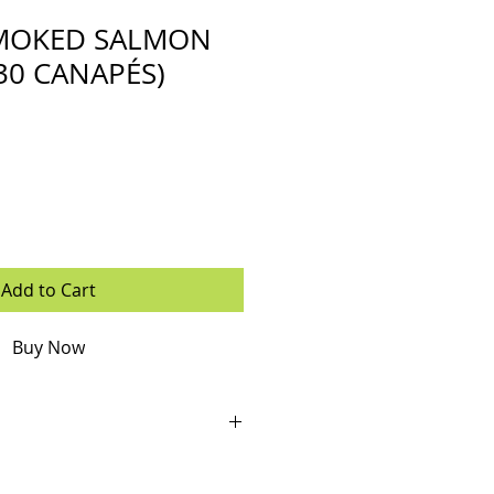
SMOKED SALMON
30 CANAPÉS)
Add to Cart
Buy Now
anal smoked salmon.