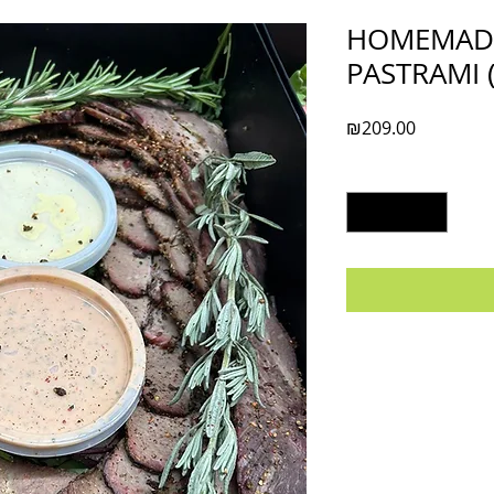
HOMEMADE
PASTRAMI 
Price
₪209.00
Quantity
*