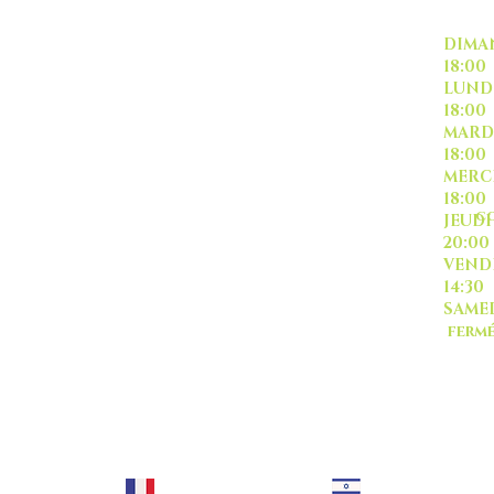
INSCRIVEZ VOUS
DI
18:00
L
18:00
M
18:00
ME
18:00
CO
J
20:00
-livraison -collecte a
VE
l'auto-
14:30
SA
ferm
Sauf
TOUT ISRAËL