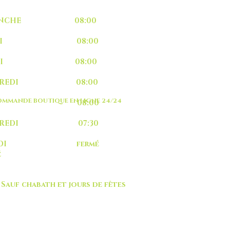
MANCHE 08:00
UNDI 08:00
ARDI 08:00
RCREDI 08:00
MMANDE BOUTIQUE EN LIGNE 24/24
EUDI 08:00
NDREDI 07:30
MEDI fermé
é
 chabath et jours de fêtes