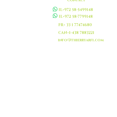
Contact
IL+972 58-5499148
IL+972 58-7799148
FR+ 33 1 77474680
CAN+1-438 7883221
info@thierryarfi.com