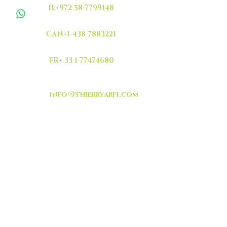
IL+972 58-7799148
CAN+1-438 7883221
FR+ 33 1 77474680
info@thierryarfi.com
INSCRIVEZ VOUS