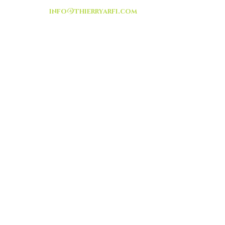
info@thierryarfi.com
INSCRIVEZ VOUS
-livraison -collecte a
l'auto-
TOUT ISRAËL
HEURES D'OUVERTURE